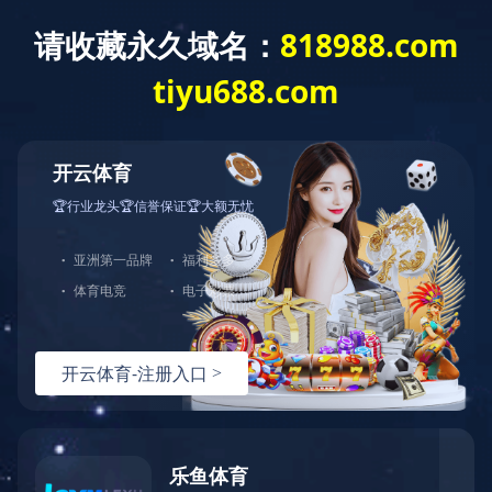
客
服
中
心