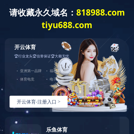
客
服
中
心