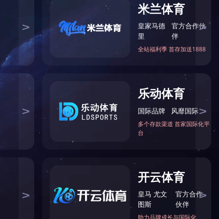
扣压式胶管